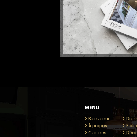
MENU
.
> Bienvenue
> Dres
> À propos
> Bibl
> Cuisines
> Déco