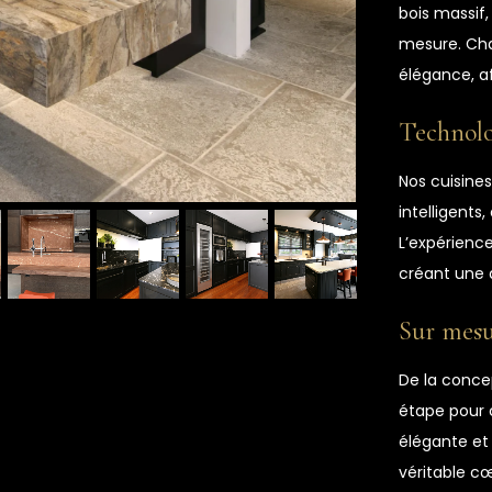
bois massif,
mesure. Cha
élégance, af
Technolo
Nos cuisines
intelligents
L’expérience
créant une 
Sur mesu
De la conce
étape pour c
élégante et 
véritable c