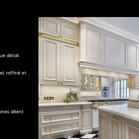
ue détail
s
l, raffiné et
ines allient